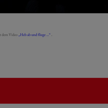
it dem Video
„Heb ab und fliege …“
.