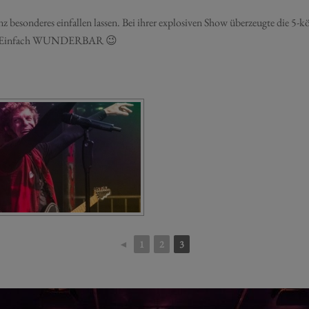
nz besonderes einfallen lassen. Bei ihrer explosiven Show überzeugte die 5-
ken. Einfach WUNDERBAR 😉
◄
1
2
3