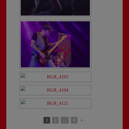
1
2
...
8
►