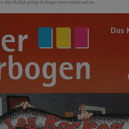
tz:
Alex Radigk
springt als Sänger immer wieder mal ein.