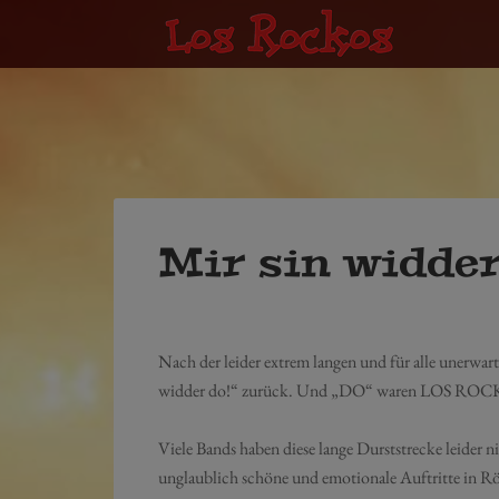
Mir sin widder
Nach der leider extrem langen und für alle uner
widder do!“ zurück. Und „DO“ waren LOS ROCKO
Viele Bands haben diese lange Durststrecke leider
unglaublich schöne und emotionale Auftritte in Rö