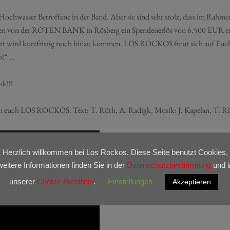
wasser Betroffene in der Band. Aber sie sind sehr stolz, dass im Rahmen
en von der ROTEN BANK in Rösberg ein Spendenerlös von 6.500 EUR erzi
tritt wird kurzfristig noch hinzu kommen. LOS ROCKOS freut sich auf Euch
o!“ …
nk!!!
n euch LOS ROCKOS. Text: T. Rüth, A. Radigk, Musik: J. Kapelan, T. R
Herzlich willkommen bei Los Rockos. Diese Seite benutzt Cookies,
weitere Informationen finden Sie in der
Datenschutzbestimmung
und i
unserer
Cookie-Richtlinie
.
Einstellungen
Akzeptieren