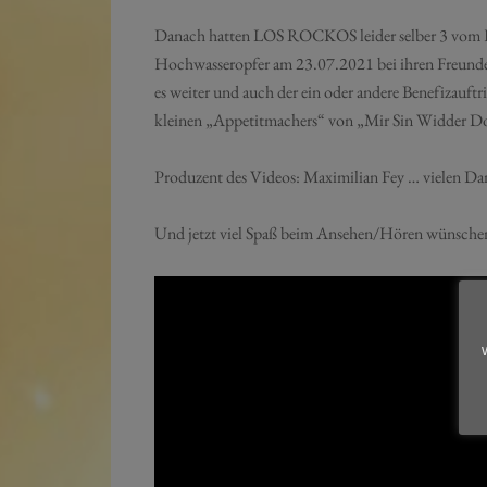
Danach hatten LOS ROCKOS leider selber 3 vom Hoch
Hochwasseropfer am 23.07.2021 bei ihren Freund
es weiter und auch der ein oder andere Benefizauf
kleinen „Appetitmachers“ von „Mir Sin Widder D
Produzent des Videos: Maximilian Fey … vielen Da
Und jetzt viel Spaß beim Ansehen/Hören wünsche