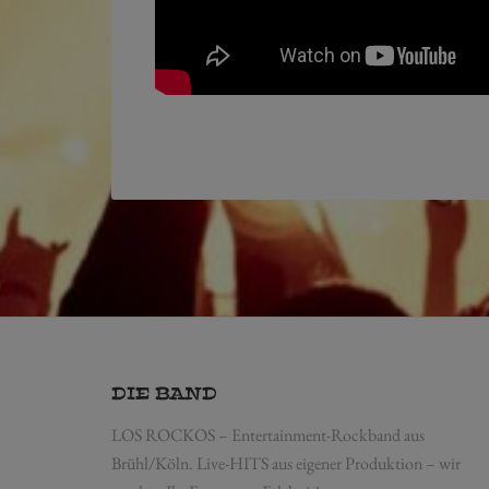
DIE BAND
LOS ROCKOS – Entertainment-Rockband aus
Brühl/Köln. Live-HITS aus eigener Produktion – wir