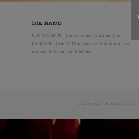
DIE BAND
LOS ROCKOS – Entertainment-Rockband aus
Brühl/Köln. Live-HITS aus eigener Produktion – wir
machen Ihr Event zum Erlebnis!
COPYRIGHT © 2026 BY LO