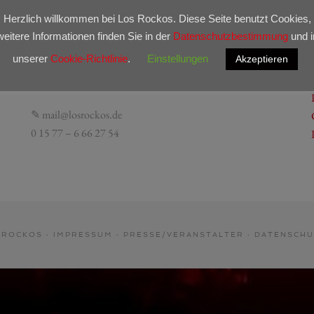
Herzlich willkommen bei Los Rockos. Diese Seite benutzt Cookies,
weitere Informationen finden Sie in der
Datenschutzbestimmung
und i
BOOKING
unserer
Cookie-Richtlinie
.
Einstellungen
Akzeptieren
Rufen Sie uns gerne an oder schreiben Sie uns eine E-Mail!
✎ mail@losrockos.de
0 15 77 – 6 66 27 54
S ROCKOS ·
IMPRESSUM
·
PRESSE/VERANSTALTER
·
DATENSCHU