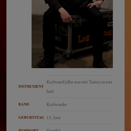
Keyboard (alles was mit Tasten zu tun
INSTRUMENT
hat)
BAND
Keyboarder
GEBURTSTAG
13. Juni
WOHNORT
Voreifel