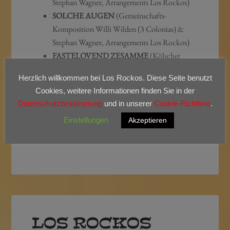
Stephan Wagner, Arrangements Los Rockos)
SOLCHE AUGEN
(Gemeinschafts-
Komposition Willi Wilden (3 Colonias) &
Stephan Wagner, Arrangements Los Rockos)
FASTELOVEND ZESAMME
(Kölscher
Frohsinn und Lebensfreude im Karneval;
Herzlich willkommen bei Los Rockos. Diese Seite benutzt
Musik/Text Stephan Wagner, Arrangements
Cookies, weitere Informationen finden Sie in der
Los Rockos)
Datenschutzbestimmung
und in unserer
Cookie-Richtlinie
.
u.v.m.
Einstellungen
Akzeptieren
LOS ROCKOS