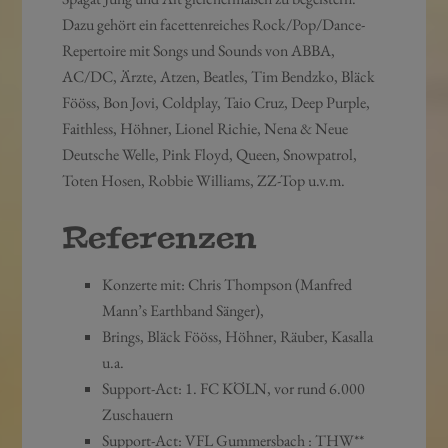
Dazu gehört ein facettenreiches Rock/Pop/Dance-
Repertoire mit Songs und Sounds von ABBA,
AC/DC, Ärzte, Atzen, Beatles, Tim Bendzko, Bläck
Fööss, Bon Jovi, Coldplay, Taio Cruz, Deep Purple,
Faithless, Höhner, Lionel Richie, Nena & Neue
Deutsche Welle, Pink Floyd, Queen, Snowpatrol,
Toten Hosen, Robbie Williams, ZZ-Top u.v.m.
Referenzen
Konzerte mit: Chris Thompson (Manfred
Mann’s Earthband Sänger),
Brings, Bläck Fööss, Höhner, Räuber, Kasalla
u.a.
Support-Act: 1. FC KÖLN, vor rund 6.000
Zuschauern
Support-Act: VFL Gummersbach : THW**