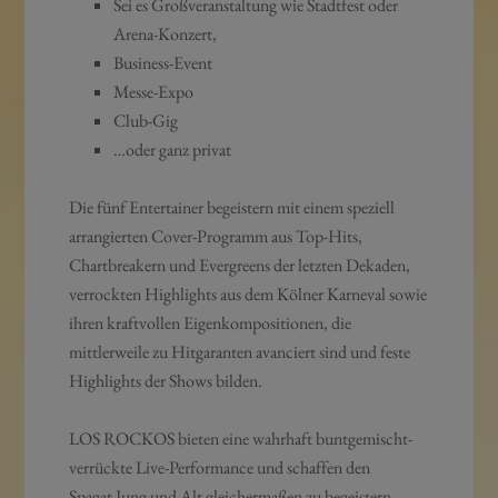
Sei es Großveranstaltung wie Stadtfest oder
Arena-Konzert,
Business-Event
Messe-Expo
Club-Gig
…oder ganz privat
Die fünf Entertainer begeistern mit einem speziell
arrangierten Cover-Programm aus Top-Hits,
Chartbreakern und Evergreens der letzten Dekaden,
verrockten Highlights aus dem Kölner Karneval sowie
ihren kraftvollen Eigenkompositionen, die
mittlerweile zu Hitgaranten avanciert sind und feste
Highlights der Shows bilden.
LOS ROCKOS bieten eine wahrhaft buntgemischt-
verrückte Live-Performance und schaffen den
Spagat Jung und Alt gleichermaßen zu begeistern.